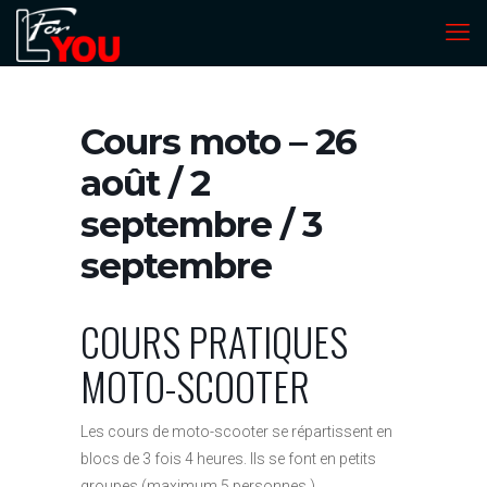
Cours moto – 26
août / 2
septembre / 3
septembre
COURS PRATIQUES
MOTO-SCOOTER
Les cours de moto-scooter se répartissent en
blocs de 3 fois 4 heures. Ils se font en petits
groupes (maximum 5 personnes.)