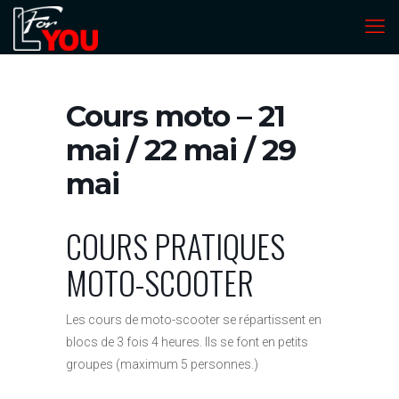
Cours moto – 21
mai / 22 mai / 29
mai
COURS PRATIQUES
MOTO-SCOOTER
Les cours de moto-scooter se répartissent en
blocs de 3 fois 4 heures. Ils se font en petits
groupes (maximum 5 personnes.)