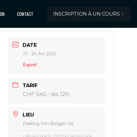
ION
CONTACT
INSCRIPTION À UN COURS
DATE
17 - 24 Avr 2021
Expiré!
TARIF
CHF 540.- les 12h
LIEU
Parking Von Bergen SA
Crêt-du-Locle 12, 2322 Le Crêt-du-Locle