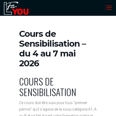
Cours de
Sensibilisation –
du 4 au 7 mai
2026
COURS DE
SENSIBILISATION
Ce cours doit être suivi pour tous “premier
permis” qu’il s’agisse de la sous-catégorie A1, A
ou B et se fait durant votre formation pratique.