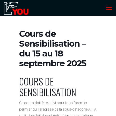
Cours de
Sensibilisation –
du 15 au 18
septembre 2025
COURS DE
SENSIBILISATION
Ce cours doit être suivi pour tous “premier
permis” qu’il s’agisse de la sous-catégorie A1, A
ou B et se fait durant votre formation pratique.